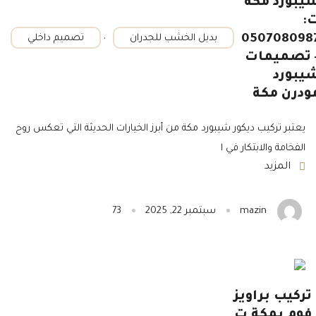
يبورد مكة
:
,
050708098
بديل الخشب للجدران
تصميم داخلي
 تصميمات
يبورد
ودرن مكة
يعتبر تركيب ديكور شيبورد مكة من أبرز الخيارات الحديثة التي تعكس روح
الفخامة والابتكار في ا
المزيد
mazin
سبتمبر 22, 2025
73
تركيب براويز
فوم بمكة ت