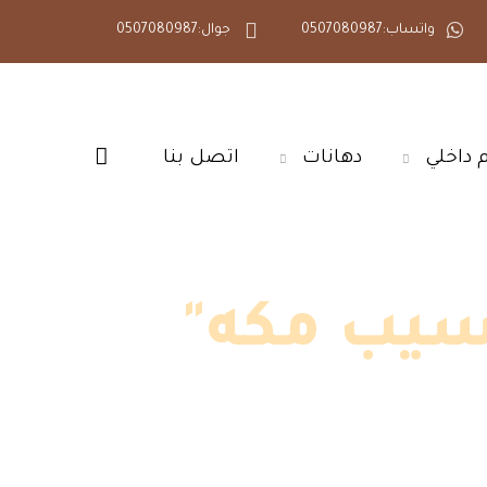
واتساب:0507080987
جوال:0507080987
داخلي‎
دهانات‎
اتصل بنا‎
سيب مكه"