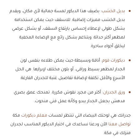
بديل الخشب
: يضيف هذا الديكور لمسة جمالية لأي مكان، ويقدم
بديل الخشب مميزات إضافية. للاسقف حيث يمكن استخدامه
بشكل طولي لإعطاء إحساس بارتفاع السقف، أو بشكل عرضي
لمظهر أكثر حداثة. ويتناغم بشكل رائع مع الإضاءة المخفية
ليخلق أجواء ساحرة.
ديكورات فوم
: أناقة وبسيطة حيث يمكن طلاءه بنفس لون
الجدار لمظهر بسيط وراقي، أو بلون مختلف لإبرازها. هي الحل
الأسرع والأقل تكلفة لإضافة تفاصيل غنية للجدران الفارغة.
ورق الجدران
: أكثر من مجرد نقوش مكررة. تمنحك عمق بصري
مدهش يجعل الجدار يبدو وكأنه عمل فني منحوت.
جدرانك هي لوحتك البيضاء التي تنتظر لمسات
معلم ديكورات
مكة
تواصل معنا
الآن ودعنا نساعدك في اختيار الديكور المناسب لجدران
منزلك في مكة.