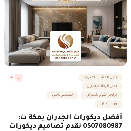
بديل الخشب للجدران
50
بديل الرخام للجدران
براويز الفوم للجدران
تصميم داخلي
ورق جدران
أفضل ديكورات الجدران بمكة ت:
0507080987 نقدم تصاميم ديكورات