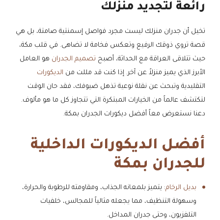
رائعة لتجديد منزلك
تخيل أن جدران منزلك ليست مجرد فواصل إسمنتية صامتة، بل هي
قصة تروي ذوقك الرفيع وتعكس فخامة لا تضاهى. في قلب مكة،
حيث تتلاقى العراقة مع الحداثة، أصبح
تصميم الجدران
هو العامل
الأبرز الذي يميز منزلاً عن آخر. إذا كنت قد مللت من
الديكورات
التقليدية وتبحث عن نقلة نوعية تذهل ضيوفك، فقد حان الوقت
لتكتشف عالماً من الخيارات المبتكرة التي تتجاوز كل ما هو مألوف.
دعنا نستعرض معاً أفضل ديكورات الجدران بمكة.
أفضل الديكورات الداخلية
للجدران بمكة
بديل الرخام
: يتميز بلمعانه الجذاب، ومقاومته للرطوبة والحرارة،
وسهولة التنظيف، مما يجعله مثالياً للمجالس، خلفيات
التلفزيون، وحتى جدران المداخل.