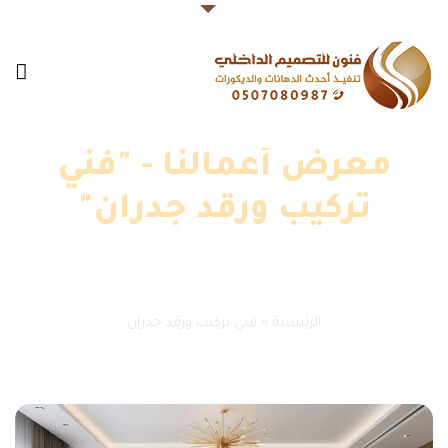
معرض أعمالنا - "فني
تركيب ورقد جدران"
الرئيسية
»
فني تركيب ورقد جدران