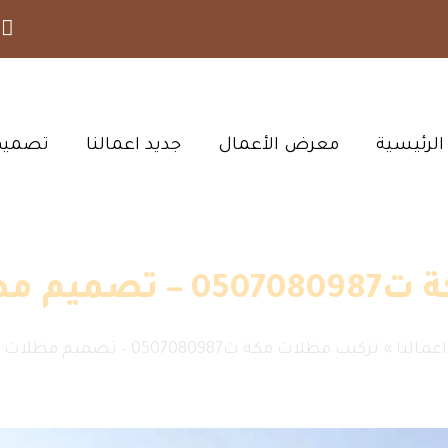
الرئيسية‎
معرض الأعمال‎
جديد اعمالنا‎
تصميم 
 مودرن مكة
اعمالنا
»
تركيب مظلات مكة ت0507080987 – تصميم مظلات مودرن مكة