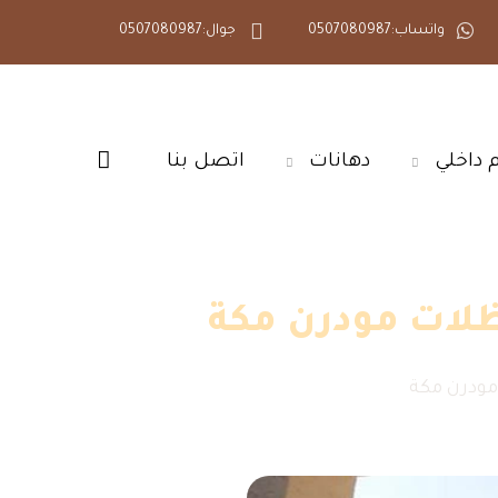
واتساب:0507080987
جوال:0507080987
داخلي‎
دهانات‎
اتصل بنا‎