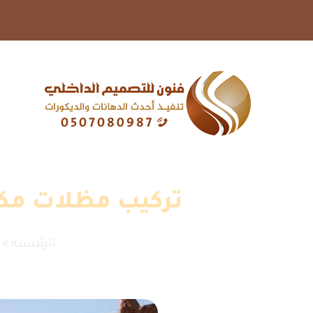
تركيب مظلات مكة ت0507080987 – تصميم مظلات
الرئيسية
»