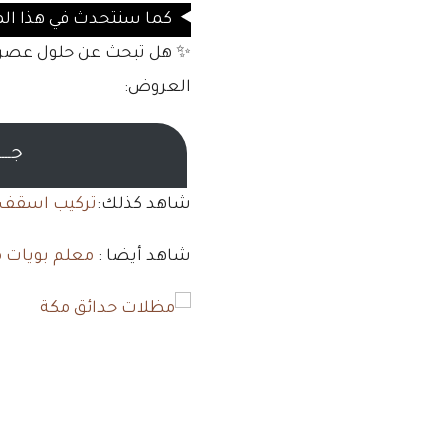
كما سنتحدث في هذا المق
✨ هل تبحث عن حلول عصري
العروض:
جـــ
شاهد كذلك:
تركيب اسقف 
شاهد أيضا :
معلم بويات 