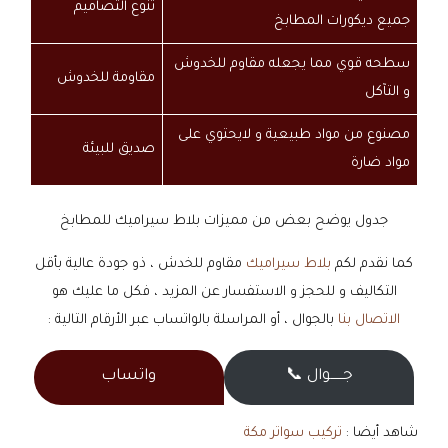
تنوع التصاميم
جميع ديكورات المطابخ
سطحه قوي مما يجعله مقاوم للخدوش
مقاومة للخدوش
و التآكل
مصنوع من مواد طبيعية و لايحتوي على
صديق للبيئة
مواد ضارة
جدول يوضح بعض من مميزات بلاط سيراميك للمطابخ
كما نقدم لكم
بلاط سيراميك
مقاوم للخدش ، ذو جودة عالية بأقل
التكاليف و للحجز و الاستفسار عن المزيد ، فكل ما عليك هو
الاتصال بنا
بالجوال ، أو المراسلة بالواتساب عبر الأرقام التالية :
جــــــوال 📞
واتساب
شاهد أيضا :
تركيب سواتر مكة