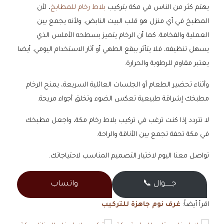
يهتم كثر من الناس في مكة بتركيب
بلاط رخام للمطابخ
، لأن
المطبخ في أي منزل هو قلب البيت النابض. ولأنه يجمع بين
العملية والفخامة. كما أن الرخام يتميز بسطحه الأملس الذي
يسهل تنظيفه، فلا يتأثر ببقع الطهي أو آثار الاستخدام اليومي. أيضا
يعتبر مقاوم للرطوبة والحرارة.
وأثناء تحضير الطعام أو الجلسات العائلية السريعة، يمنح الرخام
مطبخك إشراقة طبيعية تعكس الضوء وتخلق أجواء مريحة.
لا تتردد إذا كنت ترغب في تركيب بلاط رخام مكة، واجعل مطبخك
في مكة تحفة تجمع بين الأناقة والراحة.
تواصل معنا اليوم لاختيار التصميم المناسب لاحتياجاتك.
جــــــوال 📞
واتساب
اقرأ أيضاً:
غرف نوم جاهزة للتركيب