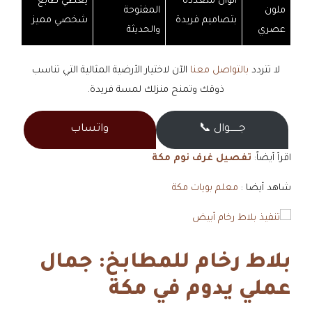
ألوان متعددة
يعطي طابع
ملون
المفتوحة
بتصاميم فريدة
شخصي مميز
عصري
والحديثة
لا تتردد
بالتواصل معنا
الآن لاختيار الأرضية المثالية التي تناسب
ذوقك وتمنح منزلك لمسة فريدة.
جــــــوال 📞
واتساب
اقرأ أيضاً:
تفصيل غرف نوم مكة
شاهد أيضا :
معلم بويات مكة
بلاط رخام للمطابخ: جمال
عملي يدوم في مكة