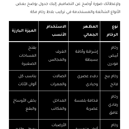
ولإعطائك صورة أوضح عن التصاميم، إليك جدول يوضح بعض
الأنواع الشائعة والمستخدمة في تركيب بلاط رخام مكة:
نوع
المظهر
الاستخدام
الميزة البارزة
الرخام
الجمالي
الأنسب
رخام
يفتح
إشراقة وأناقة
الغرف
أبيض
المساحات
بسيطة
والمجالس
مودرن
الصغيرة
رخام بيج
دفء عصري
الصالات
يناسب كل
فاتح
وحيادي
والممرات
ألوان الأثاث
رخام
فخامة بلمسة
المداخل
يخفي الأوساخ
رمادي
عصرية
والمكاتب
والبقع
غامق
رخام
الأرضيات