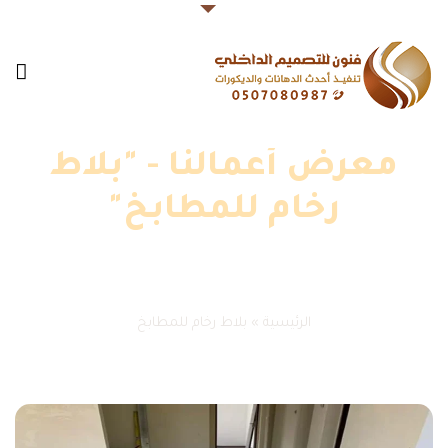
معرض أعمالنا - "بلاط
رخام للمطابخ"
الرئيسية
»
بلاط رخام للمطابخ