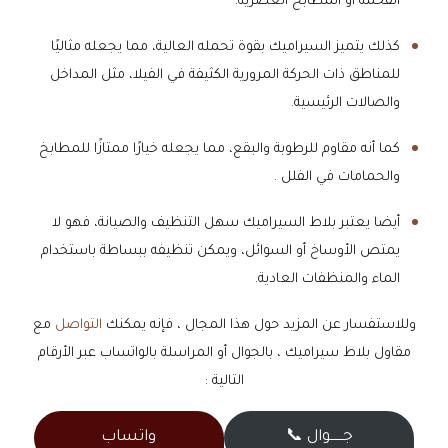
الفخمة أو المطابخ العصرية.
​كذلك يتميز السيراميك بقوة تحمله العالية، مما يجعله مثاليًا
للمناطق ذات الحركة المرورية الكثيفة في الفيلا، مثل المداخل
والصالات الرئيسية.
كما أنه مقاوم للرطوبة والبقع، مما يجعله خيارًا ممتازًا للمطابخ
والحمامات في الفلل .
​أيضا يعتبر بلاط السيراميك سهل التنظيف والصيانة، فهو لا
يمتص الأوساخ أو السوائل، ويمكن تنظيفه ببساطة باستخدام
الماء والمنظفات العادية.
وللاستفسار عن المزيد حول هذا المجال ، فإنه يمكنك
التواصل
مع
مقاول بلاط سيراميك ، بالجوال أو المراسلة بالواتساب عبر الأرقام
التالية :
جــــــوال 📞
واتساب