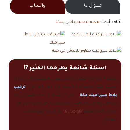
جــــــوال 📞
واتساب
شاهد أيضا :
معلم تصميم داخلي بمكة
اسئلة شائعة يطرحها الكثير ⁉️
يسعدنا أنكم هنا! نعلم أن لديكم بعض الاستفسارات، ولهذا
السبب قمنا بتجميع أكثر الأسئلة التي تصل إلينا حول
تركيب
بلاط سيراميك مكة
، نأمل أن تجدوا في هذا القسم كل ما
تحتاجون إليه من معلومات ، وللاستفسار عن المزيد حول هذا
المجال فأنه يمكنكم
التواصل بنا
عبر الأرقام المتوفرة في
الموقع …