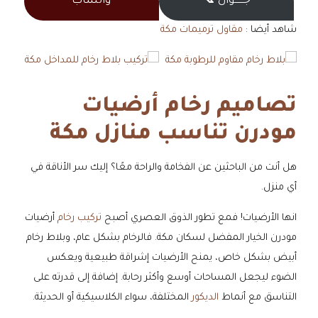
جــــــوال 📞
واتساب
شاهد أيضا :
مقاول ترميمات مكة
تصاميم رخام أرضيات
مودرن تناسب منازل مكة
هل أنت من الباحثين عن الفخامة والراحة معًا؟ إليك سر الأناقة في
أي منزل.
انها الأرضيات! فمع تطور الذوق العصري أصبح
تركيب رخام
أرضيات
مودرن الخيار المفضل لسكان مكة. فالرخام بشكل عام، وبلاط رخام
أبيض بشكل خاص، يمنح الأرضيات إشراقة طبيعية ويعكس
الضوء ليجعل المساحات أوسع وأكثر رحابة. إضافة إلى قدرته على
التناسق مع أنماط
الديكور
المختلفة، سواء الكلاسيكية أو الحديثة.