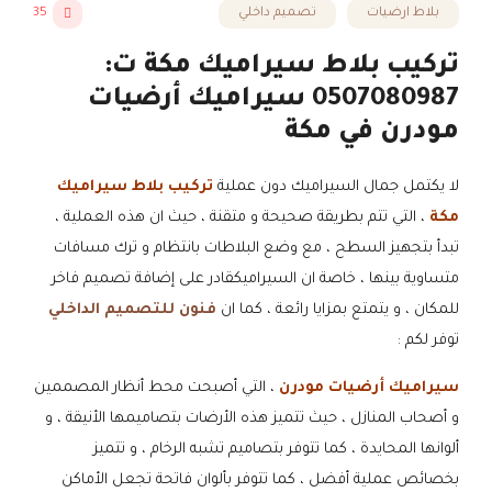
بلاط ارضيات
تصميم داخلي
35
تركيب بلاط سيراميك مكة ت:
0507080987 سيراميك أرضيات
مودرن في مكة
لا يكتمل جمال السيراميك دون عملية
تركيب بلاط سيراميك
مكة
، التي تتم بطريقة صحيحة و متقنة ، حيث ان هذه العملية ،
تبدأ بتجهيز السطح ، مع وضع البلاطات بانتظام و ترك مسافات
متساوية بينها ، خاصة ان السيراميكقادر على إضافة تصميم فاخر
للمكان ، و يتمتع بمزايا رائعة ، كما ان
فنون للتصميم الداخلي
توفر لكم :
سيراميك أرضيات مودرن
، التي أصبحت محط أنظار المصممين
و أصحاب المنازل ، حيث تتميز هذه الأرضات بتصاميمها الأنيقة ، و
ألوانها المحايدة ، كما تتوفر بتصاميم تشبه الرخام ، و تتميز
بخصائص عملية أفضل ، كما تتوفر بألوان فاتحة تجعل الأماكن