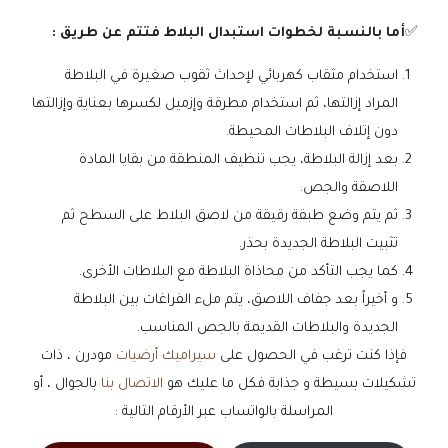
✅
أما بالنسبة لخطوات استبدال البلاط فتتم عن طريق :
​استخدام مثقاب كهربائي لإحداث ثقوب صغيرة في البلاطة
المراد إزالتها، ثم استخدام مطرقة وإزميل لكسرها بعناية وإزالتها
دون إتلاف البلاطات المحيطة.
​بعد إزالة البلاطة، يجب تنظيف المنطقة من بقايا المادة
اللاصقة والجص.
​ثم يتم وضع طبقة رقيقة من لاصق البلاط على السطح ثم
تثبيت البلاطة الجديدة بحذر.
كما يجب التأكد من محاذاة البلاطة مع البلاطات الأخرى.
​و أخيراً بعد جفاف اللاصق، يتم ملء الفراغات بين البلاطة
الجديدة والبلاطات القديمة بالجص المناسب.
فإذا كنت ترغب في الحصول على
سيراميك أرضيات
مودرن ، ذات
تشكيلات بسيطة و جذابة فكل ما عليك هو
الاتصال بنا
بالجوال ، أو
المراسلة بالواتساب عبر الأرقام التالية :