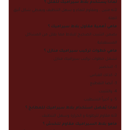
لماذا يستخدم بلاط سيراميك للفلل ؟
لأنه متين ، ومقاوم للماء و سهل التنظيف ويعطي شكل أنيق
للفلة .
ماهي أهمية مقاول بلاط سيراميك ؟
يضمن التثبيت الصحيح للبلاط مما يقلل من المشاكل
المستقبلية .
ماهي خطوات تركيب سيراميك منازل ؟
تشمل خطوات تركيب سيراميك منازل :
1- التحضير .
2- كذلك القياس .
3- أبضا التقطيع .
4- والتثبيت .
5- و أخيراُ التشطيب .
لماذا يُفضل استخدام بلاط سيراميك للمطابخ ؟
لأنه مقاوم للرطوبة و الحرارة وسهل التنظيف .
ماهو بلاط السيراميك مقاوم للخدش ؟