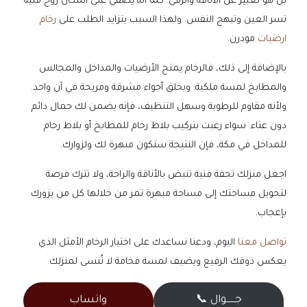
بل هو تعبير عن الأناقة والرقي. كما انه يضفي على المكان روح فنية
تسر العين وتبهج النفس. ولهذا السبب يتزايد الطلب على
رخام
ارضيات
مودرن.
بالإضافة إلى ذلك، فالرخام يمنح الأرضيات والمداخل والمجالس
والمطابخ لمسة ملكية. ويخلق أجواء مشرقة ومريحة في آن واحد.
ولأنه مقاوم للرطوبة وسهل التنظيف، فإنه يضمن لك جمال دائم
دون عناء. سواء رغبت بتركيب بلاط رخام للمطابخ أو بلاط رخام
للمداخل في مكة، فإن النتيجة ستكون مبهرة لك ولزوارك.
اجعل منزلك تحفة فنية تنبض بالأناقة والراحة، ولا تترك فرصة
لتحويل مساحتك إلى مساحة مبهرة تمر من خلالها كل من يزورك
بإعجاب.
تواصل معنا
اليوم، ودعنا نساعدك على اختيار الرخام الأمثل الذي
يعكس ذوقك الرفيع ويضيف لمسة فخامة لا تُنسى لمنزلك.
جــــــوال 📞
واتساب