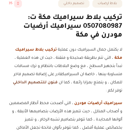
بلاط ارضيات
تصميم داخلي
35
تركيب بلاط سيراميك مكة ت:
0507080987 سيراميك أرضيات
مودرن في مكة
لا يكتمل جمال السيراميك دون عملية
تركيب بلاط سيراميك
مكة
، التي تتم بطريقة صحيحة و متقنة ، حيث ان هذه العملية ،
تبدأ بتجهيز السطح ، مع وضع البلاطات بانتظام و ترك مسافات
متساوية بينها ، خاصة ان السيراميكقادر على إضافة تصميم فاخر
للمكان ، و يتمتع بمزايا رائعة ، كما ان
فنون للتصميم الداخلي
توفر لكم :
سيراميك أرضيات مودرن
، التي أصبحت محط أنظار المصممين
و أصحاب المنازل ، حيث تتميز هذه الأرضات بتصاميمها الأنيقة ، و
ألوانها المحايدة ، كما تتوفر بتصاميم تشبه الرخام ، و تتميز
بخصائص عملية أفضل ، كما تتوفر بألوان فاتحة تجعل الأماكن