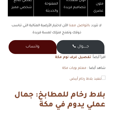
ألوان متعددة
يعطي طابع
ملون
المفتوحة
بتصاميم فريدة
شخصي مميز
عصري
والحديثة
لا تتردد
بالتواصل معنا
الآن لاختيار الأرضية المثالية التي تناسب
ذوقك وتمنح منزلك لمسة فريدة.
جــــــوال 📞
واتساب
اقرأ أيضاً:
تفصيل غرف نوم مكة
شاهد أيضا :
معلم بويات مكة
بلاط رخام للمطابخ: جمال
عملي يدوم في مكة