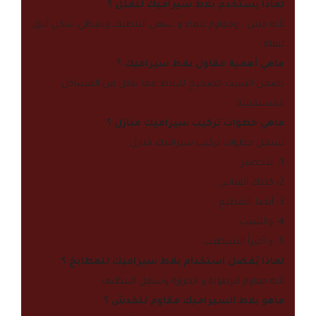
لماذا يستخدم بلاط سيراميك للفلل ؟
لأنه متين ، ومقاوم للماء و سهل التنظيف ويعطي شكل أنيق
للفلة .
ماهي أهمية مقاول بلاط سيراميك ؟
يضمن التثبيت الصحيح للبلاط مما يقلل من المشاكل
المستقبلية .
ماهي خطوات تركيب سيراميك منازل ؟
تشمل خطوات تركيب سيراميك منازل :
1- التحضير .
2- كذلك القياس .
3- أبضا التقطيع .
4- والتثبيت .
5- و أخيراُ التشطيب .
لماذا يُفضل استخدام بلاط سيراميك للمطابخ ؟
لأنه مقاوم للرطوبة و الحرارة وسهل التنظيف .
ماهو بلاط السيراميك مقاوم للخدش ؟