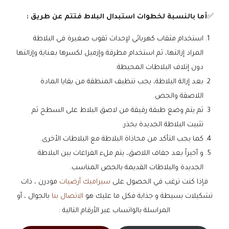
✅
أما بالنسبة لخطوات استبدال البلاط فتتم عن طريق :
​استخدام مثقاب كهربائي لإحداث ثقوب صغيرة في البلاطة
المراد إزالتها، ثم استخدام مطرقة وإزميل لكسرها بعناية وإزالتها
دون إتلاف البلاطات المحيطة.
​بعد إزالة البلاطة، يجب تنظيف المنطقة من بقايا المادة
اللاصقة والجص.
​ثم يتم وضع طبقة رقيقة من لاصق البلاط على السطح ثم
تثبيت البلاطة الجديدة بحذر.
كما يجب التأكد من محاذاة البلاطة مع البلاطات الأخرى.
​و أخيراً بعد جفاف اللاصق، يتم ملء الفراغات بين البلاطة
الجديدة والبلاطات القديمة بالجص المناسب.
فإذا كنت ترغب في الحصول على
سيراميك أرضيات
مودرن ، ذات
تشكيلات بسيطة و جذابة فكل ما عليك هو
الاتصال بنا
بالجوال ، أو
المراسلة بالواتساب عبر الأرقام التالية :