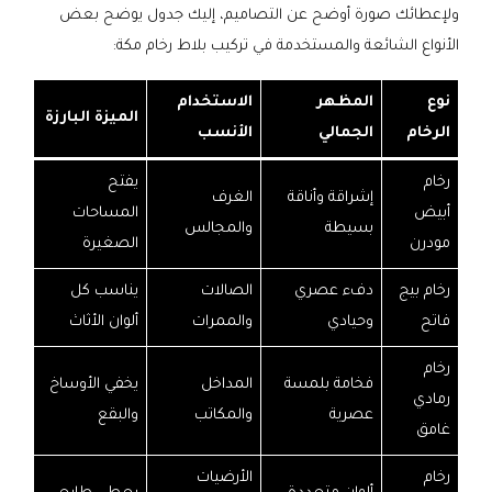
ولإعطائك صورة أوضح عن التصاميم، إليك جدول يوضح بعض
الأنواع الشائعة والمستخدمة في تركيب بلاط رخام مكة:
نوع
المظهر
الاستخدام
الميزة البارزة
الرخام
الجمالي
الأنسب
رخام
يفتح
إشراقة وأناقة
الغرف
أبيض
المساحات
بسيطة
والمجالس
مودرن
الصغيرة
رخام بيج
دفء عصري
الصالات
يناسب كل
فاتح
وحيادي
والممرات
ألوان الأثاث
رخام
فخامة بلمسة
المداخل
يخفي الأوساخ
رمادي
عصرية
والمكاتب
والبقع
غامق
رخام
الأرضيات