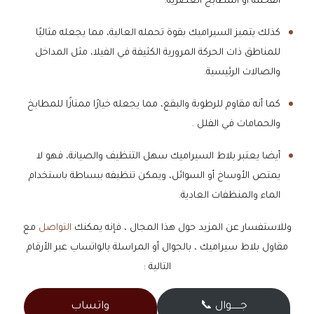
الفخمة أو المطابخ العصرية.
​كذلك يتميز السيراميك بقوة تحمله العالية، مما يجعله مثاليًا
للمناطق ذات الحركة المرورية الكثيفة في الفيلا، مثل المداخل
والصالات الرئيسية.
كما أنه مقاوم للرطوبة والبقع، مما يجعله خيارًا ممتازًا للمطابخ
والحمامات في الفلل .
​أيضا يعتبر بلاط السيراميك سهل التنظيف والصيانة، فهو لا
يمتص الأوساخ أو السوائل، ويمكن تنظيفه ببساطة باستخدام
الماء والمنظفات العادية.
وللاستفسار عن المزيد حول هذا المجال ، فإنه يمكنك
التواصل
مع
مقاول بلاط سيراميك ، بالجوال أو المراسلة بالواتساب عبر الأرقام
التالية :
جــــــوال 📞
واتساب