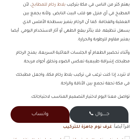
يهتم كثر من الناس في مكة بتركيب
بلاط رخام للمطابخ
، لأن
المطبخ في أي منزل هو قلب البيت النابض. ولأنه يجمع بين
العملية والفخامة. كما أن الرخام يتميز بسطحه الأملس الذي
يسهل تنظيفه، فلا يتأثر ببقع الطهي أو آثار الاستخدام اليومي. أيضا
يعتبر مقاوم للرطوبة والحرارة.
وأثناء تحضير الطعام أو الجلسات العائلية السريعة، يمنح الرخام
مطبخك إشراقة طبيعية تعكس الضوء وتخلق أجواء مريحة.
لا تتردد إذا كنت ترغب في تركيب بلاط رخام مكة، واجعل مطبخك
في مكة تحفة تجمع بين الأناقة والراحة.
تواصل معنا اليوم لاختيار التصميم المناسب لاحتياجاتك.
جــــــوال 📞
واتساب
اقرأ أيضاً:
غرف نوم جاهزة للتركيب