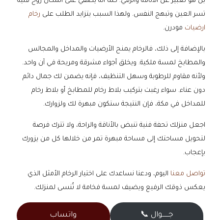
بل هو تعبير عن الأناقة والرقي. كما انه يضفي على المكان روح فنية
تسر العين وتبهج النفس. ولهذا السبب يتزايد الطلب على
رخام
ارضيات
مودرن.
بالإضافة إلى ذلك، فالرخام يمنح الأرضيات والمداخل والمجالس
والمطابخ لمسة ملكية. ويخلق أجواء مشرقة ومريحة في آن واحد.
ولأنه مقاوم للرطوبة وسهل التنظيف، فإنه يضمن لك جمال دائم
دون عناء. سواء رغبت بتركيب بلاط رخام للمطابخ أو بلاط رخام
للمداخل في مكة، فإن النتيجة ستكون مبهرة لك ولزوارك.
اجعل منزلك تحفة فنية تنبض بالأناقة والراحة، ولا تترك فرصة
لتحويل مساحتك إلى مساحة مبهرة تمر من خلالها كل من يزورك
بإعجاب.
تواصل معنا
اليوم، ودعنا نساعدك على اختيار الرخام الأمثل الذي
يعكس ذوقك الرفيع ويضيف لمسة فخامة لا تُنسى لمنزلك.
جــــــوال 📞
واتساب