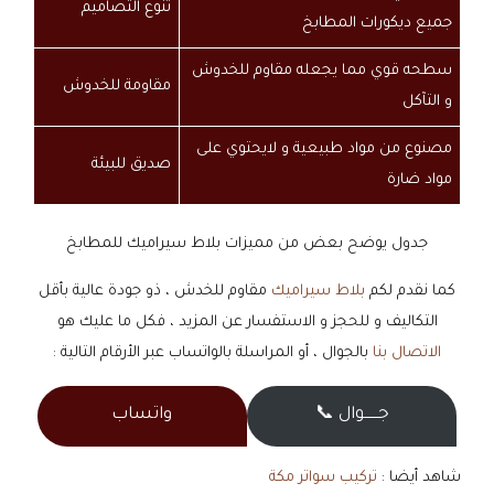
تنوع التصاميم
جميع ديكورات المطابخ
سطحه قوي مما يجعله مقاوم للخدوش
مقاومة للخدوش
و التآكل
مصنوع من مواد طبيعية و لايحتوي على
صديق للبيئة
مواد ضارة
جدول يوضح بعض من مميزات بلاط سيراميك للمطابخ
كما نقدم لكم
بلاط سيراميك
مقاوم للخدش ، ذو جودة عالية بأقل
التكاليف و للحجز و الاستفسار عن المزيد ، فكل ما عليك هو
الاتصال بنا
بالجوال ، أو المراسلة بالواتساب عبر الأرقام التالية :
جــــــوال 📞
واتساب
شاهد أيضا :
تركيب سواتر مكة