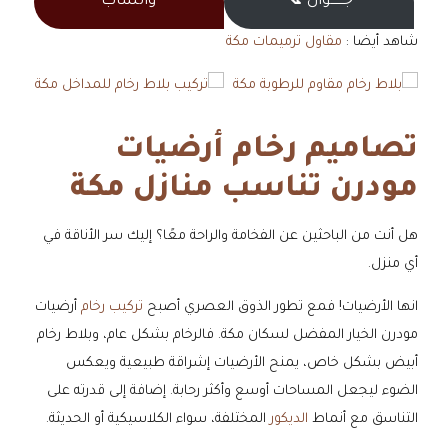
جــــــوال 📞
واتساب
شاهد أيضا :
مقاول ترميمات مكة
تصاميم رخام أرضيات
مودرن تناسب منازل مكة
هل أنت من الباحثين عن الفخامة والراحة معًا؟ إليك سر الأناقة في
أي منزل.
انها الأرضيات! فمع تطور الذوق العصري أصبح
تركيب رخام
أرضيات
مودرن الخيار المفضل لسكان مكة. فالرخام بشكل عام، وبلاط رخام
أبيض بشكل خاص، يمنح الأرضيات إشراقة طبيعية ويعكس
الضوء ليجعل المساحات أوسع وأكثر رحابة. إضافة إلى قدرته على
التناسق مع أنماط
الديكور
المختلفة، سواء الكلاسيكية أو الحديثة.