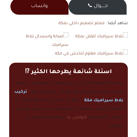
جــــــوال 📞
واتساب
شاهد أيضا :
معلم تصميم داخلي بمكة
اسئلة شائعة يطرحها الكثير ⁉️
يسعدنا أنكم هنا! نعلم أن لديكم بعض الاستفسارات، ولهذا
السبب قمنا بتجميع أكثر الأسئلة التي تصل إلينا حول
تركيب
بلاط سيراميك مكة
، نأمل أن تجدوا في هذا القسم كل ما
تحتاجون إليه من معلومات ، وللاستفسار عن المزيد حول هذا
المجال فأنه يمكنكم
التواصل بنا
عبر الأرقام المتوفرة في
الموقع …