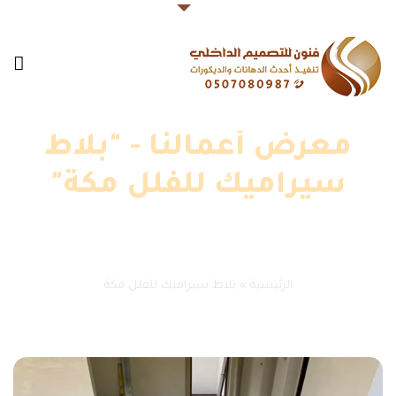
معرض أعمالنا - "بلاط
سيراميك للفلل مكة"
الرئيسية
»
بلاط سيراميك للفلل مكة