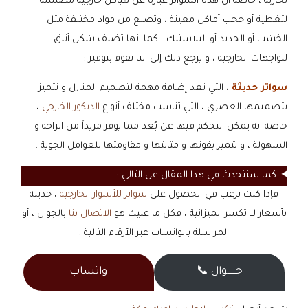
تجارية ، خاصة ان هذه السواتر عبارة عن هياكل خارجية مصممة
لتغطية أو حجب أماكن معينة ، وتصنع من مواد مختلفة مثل
الخشب أو الحديد أو البلاستيك ، كما انها تضيف شكل أنيق
للواجهات الخارجية ، و يرجع ذلك إلى اننا نقوم بتوفير :
سواتر حديثة
، التي تعد إضافة مهمة لتصميم المنازل و تتميز
بتصميمها العصري ، التي تناسب مختلف أنواع
الديكور الخارجي
،
خاصة انه يمكن التحكم فيها عن بُعد مما يوفر مزيداً من الراحة و
السهولة ، و تتميز بقوتها و متانتها و مقاومتها للعوامل الجوية .
كما سنتحدث في هذا المقال عن التالي :
فإذا كنت ترغب في الحصول على
سواتر للأسوار الخارجية
، حديثة
بأسعار لا تكسر الميزانية ، فكل ما عليك هو
الاتصال بنا
بالجوال ، أو
المراسلة بالواتساب عبر الأرقام التالية :
جــــــوال 📞
واتساب