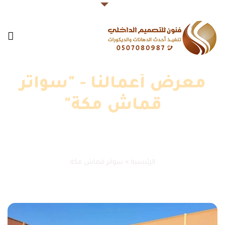
معرض أعمالنا - "سواتر
قماش مكة"
الرئيسية
»
سواتر قماش مكة