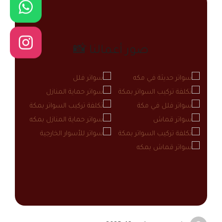
صور أعمالنا 📸