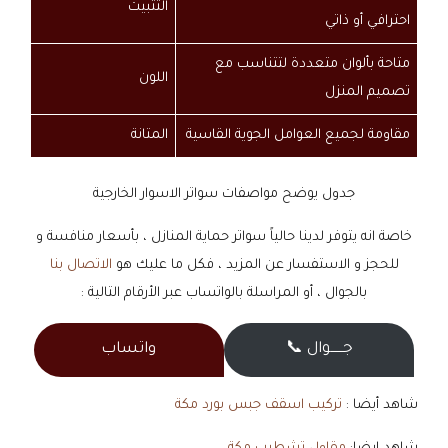
التثبيت
احترافي أو ذاتي
متاحة بألوان متعددة لتتناسب مع
اللون
تصميم المنزل
مقاومة لجميع العوامل الجوية القاسية
المتانة
جدول يوضح مواصفات سواتر الاسوار الخارجية
خاصة انه يتوفر لدينا حالياً سواتر حماية المنازل ، بأسعار منافسة و
للحجز و الاستفسار عن المزيد ، فكل ما عليك هو
الاتصال بنا
بالجوال ، أو المراسلة بالواتساب عبر الأرقام التالية :
جــــــوال 📞
واتساب
شاهد أيضا :
تركيب اسقف جبس بورد مكة