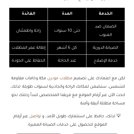
الخدمة
المدة
الفائدة
الضمان ضد
حتى 10 سنوات
راحة واطمئنان
العيوب
الصيانة الدورية
كل 6 أشهر
إطالة عمر المظلات
خدمة الإصلاح
عند الحاجة
الحفاظ على الجودة
لكن مع اعتمادك على تصميم
مظلات مودرن
مكة وخامات مقاومة
للشمس، ستضمن لمكانك الراحة والجاذبية لسنوات طويلة. لذلك،
ابحث الآن عبر أرقام الموقع مع فريقنا المتخصص لتبدأ رحلتك نحو
مساحة مظللة أنيقة وآمنة.
💡 لذلك، حافظ على استثمارك طويل الأمد، و
تواصل
عبر أرقام
الموقع للحصول على خدمات الصيانة المميزة: