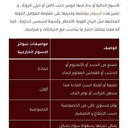
الأسوار الحالية أو بدلاً منها لتوفير حجب كامل أو جزئي للرؤية ، و
تتميز هذه
السواتر
بمتانتها وقدرتها على مقاومة العوامل الجوية
المختلفة مثل الرياح القوية، الأمطار، وأشعة الشمس الحارقة ، كما
أنه معنا يمكنك اختيار ما يتناسب مع احتياجاتك و ميزانيتك .
مواصفات سواتر
الوصف
الاسوار الخارجية
تصنع من الحديد أو الألمنيوم أو
المادة
الخشب أو القماش المقاوم للماء
خفيفة أو ثقبلة حسب المادة مما
الوزن
يسهل التركيب أو يوفر الثبات
توفر مستوى عالي من الخصوصية
الخصوصية
حسب الارتفاع و التصميم
يمكن تثبيتها يسهولة سواء بشكل